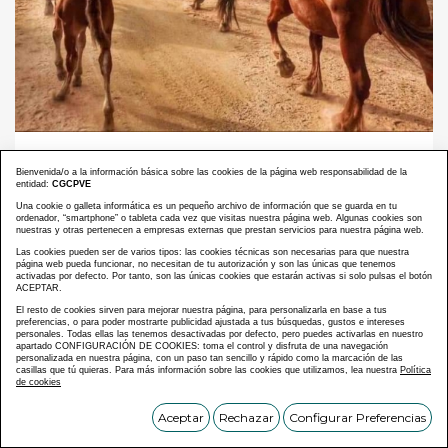
AMBAS CORPORACIONES RECONOCEN LA LABOR DE LOS
EQUIPOS QUE TRABAJAN SOBRE EL TERRENO
Bienvenida/o a la información básica sobre las cookies de la página web responsabilidad de la
Los Colegios de Veterinarios de Ávila y
entidad:
CGCPVE
Madrid se ponen a disposición de los
Una cookie o galleta informática es un pequeño archivo de información que se guarda en tu
ordenador, “smartphone” o tableta cada vez que visitas nuestra página web. Algunas cookies son
servicios de emergencia ante la
nuestras y otras pertenecen a empresas externas que prestan servicios para nuestra página web.
gravedad de los incendios forestales
Las cookies pueden ser de varios tipos: las cookies técnicas son necesarias para que nuestra
página web pueda funcionar, no necesitan de tu autorización y son las únicas que tenemos
Leer más >
activadas por defecto. Por tanto, son las únicas cookies que estarán activas si solo pulsas el botón
ACEPTAR.
El resto de cookies sirven para mejorar nuestra página, para personalizarla en base a tus
preferencias, o para poder mostrarte publicidad ajustada a tus búsquedas, gustos e intereses
personales. Todas ellas las tenemos desactivadas por defecto, pero puedes activarlas en nuestro
apartado CONFIGURACIÓN DE COOKIES: toma el control y disfruta de una navegación
personalizada en nuestra página, con un paso tan sencillo y rápido como la marcación de las
casillas que tú quieras. Para más información sobre las cookies que utilizamos, lea nuestra
Política
de cookies
Aceptar
Rechazar
Configurar Preferencias